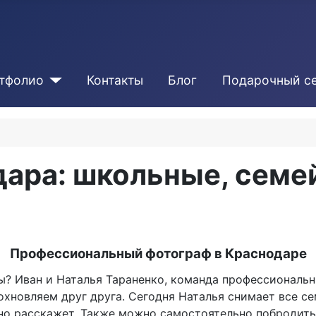
тфолио
Контакты
Блог
Подарочный с
дара: школьные, семе
Профессиональный фотограф в
Краснодаре
ы? Иван и Наталья Тараненко, команда профессиональн
охновляем друг друга. Сегодня Наталья снимает все с
но расскажет. Также можно самостоятельно побродить