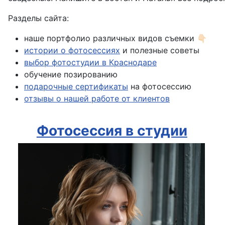
Разделы сайта:
наше портфолио различных видов съем
ки 👇🏻
истории о фотосессиях
и полезные советы
выбор фотостудии в Краснодаре
обучение позированию
подарочные сертификаты
на фотосессию
отзывы о нашей работе от клиентов
Фотосессия в студии